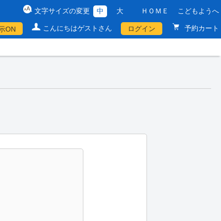
文字サイズの変更
中
大
ＨＯＭＥ
こどもようへ
こんにちはゲストさん
予約カート
ログイン
示ON