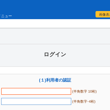
画像表
メニュー
ログイン
(１)利用者の認証
(半角数字 10桁)
(半角数字･4桁)