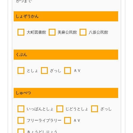
がつまで
しょぞうかん
大町図書館
美麻公民館
八坂公民館
くぶん
としょ
ざっし
ＡＶ
しゅべつ
いっぱんとしょ
じどうとしょ
ざっし
フリーライブラリー
ＡＶ
きょうどしりょう