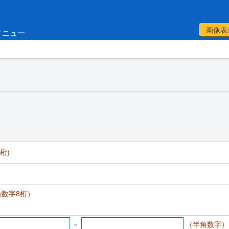
画像表
メニュー
桁)
）
数字8桁）
－
（半角数字）