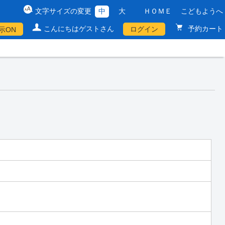
文字サイズの変更
中
大
ＨＯＭＥ
こどもようへ
こんにちはゲストさん
予約カート
ログイン
示ON