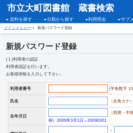
市立大町図書館 蔵書検索
資料を探す
分類から探す
利用照会
サブ
メインメニュー
新規パスワード登録
新規パスワード登録
(１)利用者の認証
利用者認証を行います。
お客様情報を入力して下さい。
利用者番号
(半角数字 10
氏名
（全角カナ
（西暦・半角
生年月日
例）2009年3月1日→20090301
－