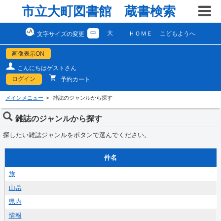
市立大町図書館 蔵書検索
中
大
ＨＯＭＥ
こどもようへ
文字サイズの変更
画像表示ON
こんにちはゲストさん
ログイン
予約カート
メインメニュー
雑誌のジャンルから探す
雑誌のジャンルから探す
探したい雑誌ジャンルをボタンで選んでください。
件名
旅
山岳
県内
情報