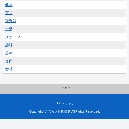
健康
育児
週刊誌
生活
スポーツ
趣味
芸術
専門
文芸
ＴＯＰ
サイトマップ
Copyright (c) 市立大町図書館 All Rights Reserved.